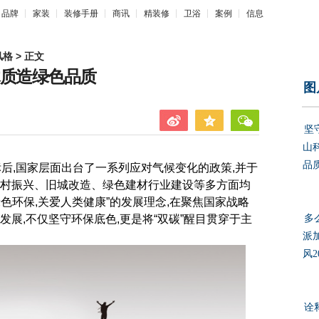
品牌
家装
装修手册
商讯
精装修
卫浴
案例
信息
风格
> 正文
木质造绿色品质
图
坚
山
品
后,国家层面出台了一系列应对气候变化的政策,并于
乡村振兴、旧城改造、绿色建材行业建设等多方面均
色环保,关爱人类健康”的发展理念,在聚焦国家战略
发展,不仅坚守环保底色,更是将“双碳”醒目贯穿于主
多
派
风2
诠