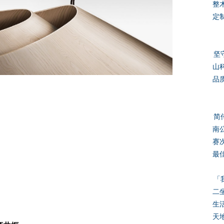
整木
定
坚
山
品
简
南
赛
最
「
二
生
天