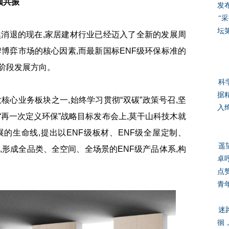
频共振
发
“
坛
退的现在,家居建材行业已经迈入了全新的发展周
博弈市场的核心因素,而最新国标ENF级环保标准的
阶段发展方向。
科
据
业务板块之一,始终学习贯彻“双碳”政策号召,坚
入
再一次定义环保”战略目标发布会上,莫干山科技木就
的生命线,提出以ENF级板材、ENF级全屋定制、
遥
础,形成全品类、全空间、全场景的ENF级产品体系,构
卓
点
青
迷
徊