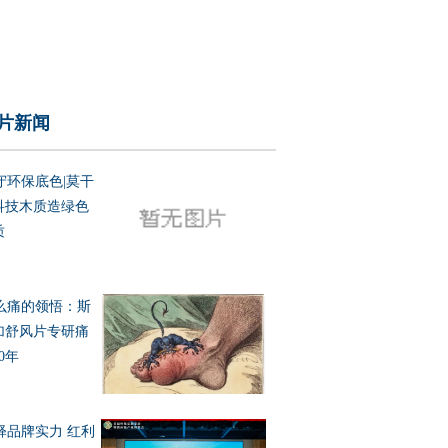
片新闻
守环保底色|莫干
科技木质造绿色
质
么痛的领悟：斯
加舒风片专研痛
0年
释品牌实力 红利