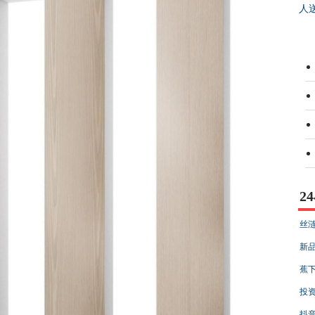
人
2
丝涟
新品
蕉下
投资
抖