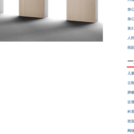
放
放
第3
人民
雨固
一
儿童
云医
脾氨
近视
科芙
祝贺
网络