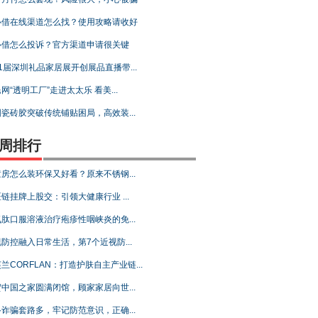
心借在线渠道怎么找？使用攻略请收好
心借怎么投诉？官方渠道申请很关键
1届深圳礼品家居展开创展品直播带...
网“透明工厂”走进太太乐 看美...
瓷砖胶突破传统铺贴困局，高效装...
周排行
房怎么装环保又好看？原来不锈钢...
链挂牌上股交：引领大健康行业 ...
肽口服溶液治疗疱疹性咽峡炎的免...
防控融入日常生活，第7个近视防...
兰CORFLAN：打造护肤自主产业链...
中国之家圆满闭馆，顾家家居向世...
诈骗套路多，牢记防范意识，正确...