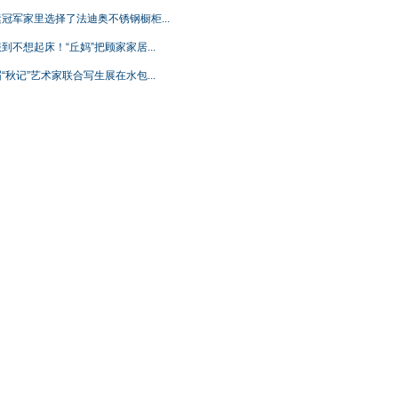
冠军家里选择了法迪奥不锈钢橱柜...
到不想起床！“丘妈”把顾家家居...
“秋记”艺术家联合写生展在水包...