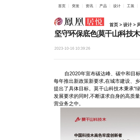
首页
突发
资讯
产品
设计
工装
首页
>
设计
>
坚守环保底色|莫干山科技
2023-10-16 10:39:26
自2020年宣布碳达峰、碳中和目标
每年推出新政策新要求,在城市建设、
提出了具体目标。莫干山科技木秉承“绿
发展要求的同时,不断谋求自身的高质量
营业务之中。