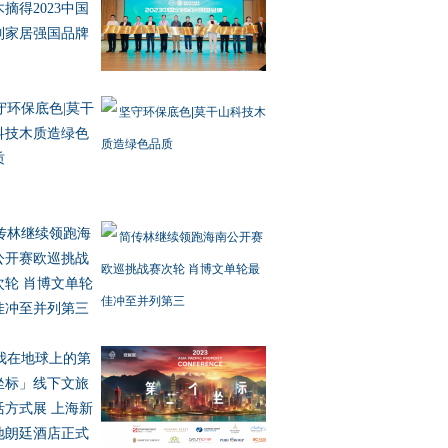
摘得2023中国
制家居强国品牌
守环保底色|莫干
科技木质造绿色
质
传林继续领跑海
公开赛欧巡挑战
次轮 肖博文单轮
佳冲至并列第三
我在地球上的第
坐标」线下文旅
活方式展 上海新
地朗廷酒店正式