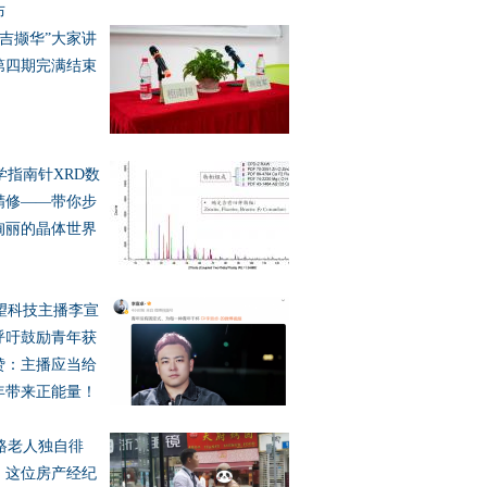
布
采吉撷华”大家讲
第四期完满结束
学指南针XRD数
精修——带你步
绚丽的晶体世界
望科技主播李宣
呼吁鼓励青年获
赞：主播应当给
年带来正能量！
路老人独自徘
，这位房产经纪