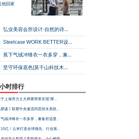
送他回家
弘业美容会所设计·自然的诗...
Steelcase WORK BETTER设...
蕉下气绒冲锋衣一衣多穿，兼...
坚守环保底色|莫干山科技木...
4小时排行
于上海劳力士大师赛荣誉呈现“撑...
塑递丨联塑中央速流同层排水系统...
气绒冲锋衣一衣多穿，兼备舒适度...
10亿！云米打造全球领先、行业第...
音月付怎么套现？风险很大，小心被骗